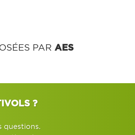
AES
OSÉES PAR
IVOLS ?
s questions.