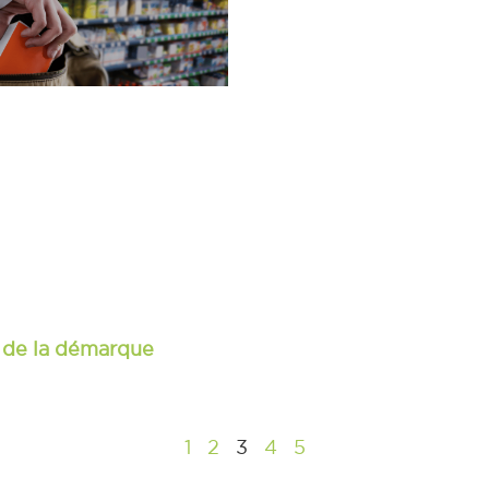
 de la démarque
1
2
3
4
5