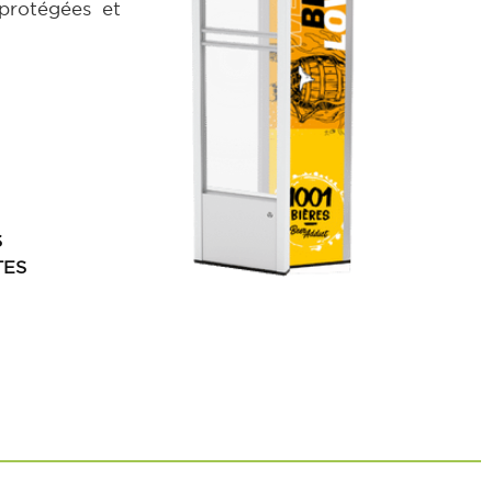
 protégées et
S
TES