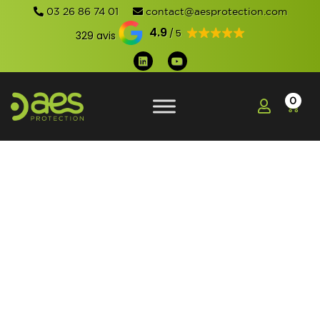
03 26 86 74 01
contact@aesprotection.com
4.9
329 avis
0
LES SAISONS
PROPICES AU VOL À
L'ÉTALAGE