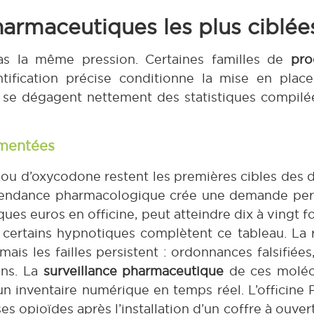
armaceutiques les plus ciblées
pas la même pression. Certaines familles de
pro
entification précise conditionne la mise en pla
 se dégagent nettement des statistiques compilée
ementées
 ou d’oxycodone restent les premières cibles des 
 dépendance pharmacologique crée une demande pe
s euros en officine, peut atteindre dix à vingt foi
 certains hypnotiques complètent ce tableau. La
mais les failles persistent : ordonnances falsifiée
ons. La
surveillance pharmaceutique
de ces moléc
 un inventaire numérique en temps réel. L’officine
ses opioïdes après l’installation d’un coffre à ouve