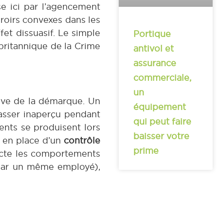
e ici par l’agencement
iroirs convexes dans les
fet dissuasif. Le simple
Portique
 britannique de la Crime
antivol et
assurance
commerciale,
un
tive de la démarque. Un
équipement
asser inaperçu pendant
qui peut faire
ents se produisent lors
baisser votre
e en place d’un
contrôle
prime
ecte les comportements
 par un même employé),