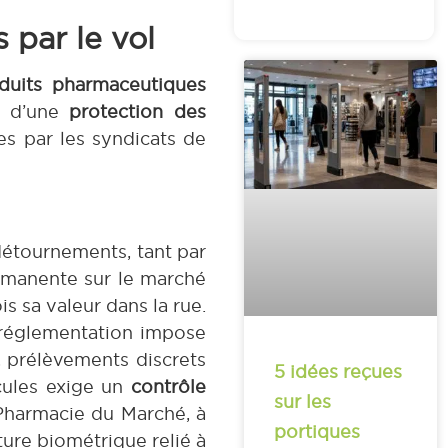
 par le vol
duits pharmaceutiques
ce d’une
protection des
s par les syndicats de
détournements, tant par
rmanente sur le marché
s sa valeur dans la rue.
 réglementation impose
s, prélèvements discrets
5 idées reçues
ules exige un
contrôle
sur les
 Pharmacie du Marché, à
portiques
rture biométrique relié à