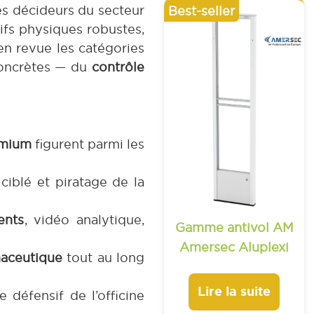
les décideurs du secteur
fs physiques robustes,
en revue les catégories
concrètes — du
contrôle
emium
figurent parmi les
ciblé et piratage de la
ents
, vidéo analytique,
Gamme antivol AM
Amersec Aluplexi
maceutique
tout au long
Lire la suite
 défensif de l’officine