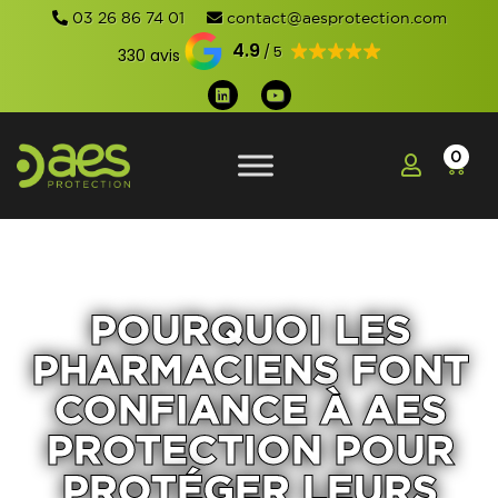
03 26 86 74 01
contact@aesprotection.com
4.9
330 avis
0
POURQUOI LES
PHARMACIENS FONT
CONFIANCE À AES
PROTECTION POUR
PROTÉGER LEURS