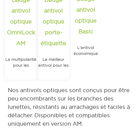
antivol
antivol
antivol
optique
optique
optique
Basic
OmniLock
porte-
AM
étiquette
L'antivol
économique
pour les
La multipolarité
Le meilleur
lunettes
pour les
antivol pour les
lunettes
lunettes
0.48
€
1.80
€
145.00
€
HT
/unité
Nos antivols optiques sont conçus pour être
/unité
(Pack de
(Pack de
peu encombrants sur les branches des
(Pack de
100)
100)
lunettes, résistants au arrachages et faciles à
125)
détacher. Disponibles et compatibles
uniquement en version AM.