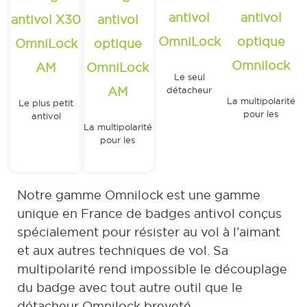
antivol
antivol
antivol X30
antivol
OmniLock
optique
OmniLock
optique
Omnilock
AM
OmniLock
Le seul
AM
détacheur
La multipolarité
Le plus petit
OmniLock
pour les
antivol
224.00
€
La multipolarité
lunettes
OmniLock
HT
pour les
195.00
€
0.59
€
lunettes
HT
/unité
1.80
€
(Pack de
Notre gamme Omnilock est une gamme
/unité
125)
unique en France de badges antivol conçus
(Pack de
spécialement pour résister au vol à l’aimant
125)
et aux autres techniques de vol. Sa
multipolarité rend impossible le découplage
du badge avec tout autre outil que le
détacheur Omnilock breveté.