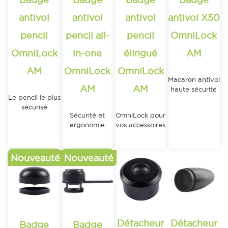
antivol
antivol
antivol
antivol X50
pencil
pencil all-
pencil
OmniLock
OmniLock
in-one
élingué
AM
AM
OmniLock
OmniLock
Macaron antivol
AM
AM
haute sécurité
Le pencil le plus
0.57
€
sécurisé
Sécurité et
OmniLock pour
/unité
0.55
€
ergonomie
vos accessoires
(Pack de
maximales
/unité
0.66
€
125)
(Pack de
0.81
€
/unité
125)
/unité
(Pack de
(Pack de
125)
125)
Détacheur
Détacheur
Badge
Badge