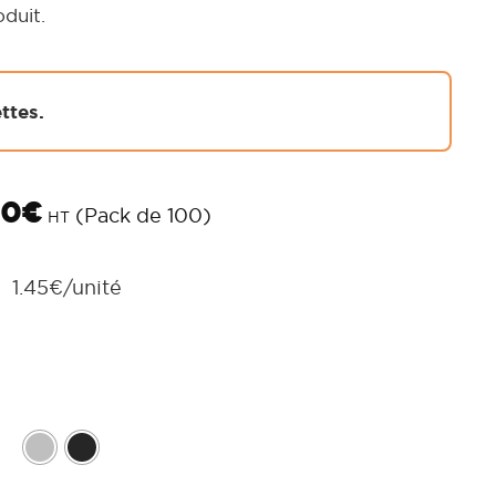
duit.
ttes.
00
€
(Pack de 100)
HT
1.45
€
/unité