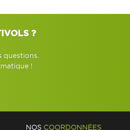
IVOLS ?
s questions.
ématique !
NOS
COORDONNÉES