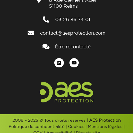
51100 Reims
03 26 86 74 01
contact@aesprotection.com
Être recontacté
2008 – 2025 © Tous droits réservés |
AES Protection
Politique de confidentialité
|
Cookies
|
Mentions légales
|
CGV
|
Accessibilité
|
Plan du site