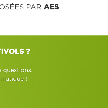
AES
OSÉES PAR
IVOLS ?
s questions.
ématique !