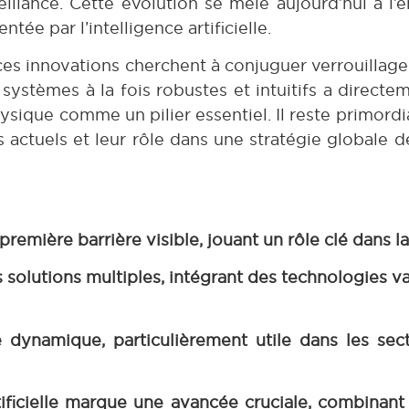
illance. Cette évolution se mêle aujourd’hui à l
tée par l’intelligence artificielle.
 ces innovations cherchent à conjuguer verrouillage
ystèmes à la fois robustes et intuitifs a directem
physique comme un pilier essentiel. Il reste primor
 actuels et leur rôle dans une stratégie globale d
emière barrière visible, jouant un rôle clé dans la
s solutions multiples, intégrant des technologies var
dynamique, particulièrement utile dans les secte
rtificielle marque une avancée cruciale, combinant