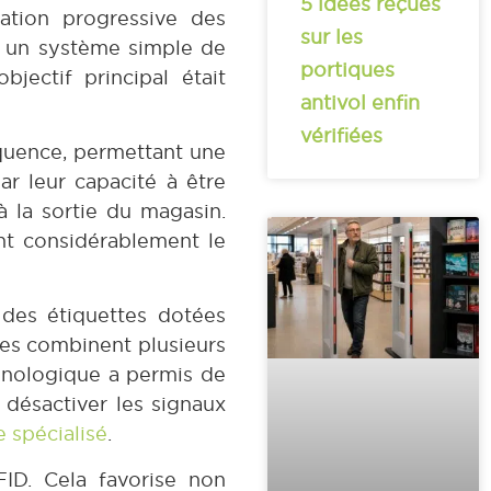
5 idées reçues
mation progressive des
sur les
t un système simple de
portiques
bjectif principal était
antivol enfin
vérifiées
réquence, permettant une
ar leur capacité à être
 à la sortie du magasin.
ant considérablement le
 des étiquettes dotées
tes combinent plusieurs
chnologique a permis de
à désactiver les signaux
e spécialisé
.
ID. Cela favorise non