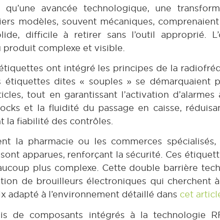
lus qu’une avancée technologique, une transfor
emiers modèles, souvent mécaniques, comprenaien
, difficile à retirer sans l’outil approprié. L’o
 produit complexe et visible.
 étiquettes ont intégré les principes de la radiof
es étiquettes dites « souples » se démarquaient p
icles, tout en garantissant l’activation d’alarmes
ocks et la fluidité du passage en caisse, réduis
a fiabilité des contrôles.
ent la pharmacie ou les commerces spécialisés,
ont apparues, renforçant la sécurité. Ces étiquet
beaucoup plus complexe. Cette double barrière te
sation de brouilleurs électroniques qui cherchent 
oix adapté à l’environnement détaillé dans
cet articl
ois de composants intégrés à la technologie RF