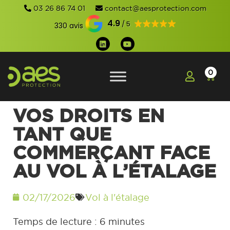
03 26 86 74 01
contact@aesprotection.com
4.9
330 avis
0
VOS DROITS EN
TANT QUE
COMMERÇANT FACE
AU VOL À L’ÉTALAGE
02/17/2026
Vol à l'étalage
Temps de lecture :
6
minutes