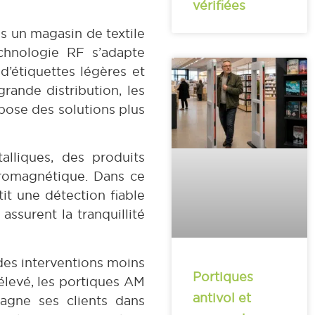
vérifiées
ns un magasin de textile
echnologie RF s’adapte
’étiquettes légères et
rande distribution, les
mpose des solutions plus
lliques, des produits
tromagnétique. Dans ce
it une détection fiable
ssurent la tranquillité
 des interventions moins
Portiques
 élevé, les portiques AM
antivol et
agne ses clients dans