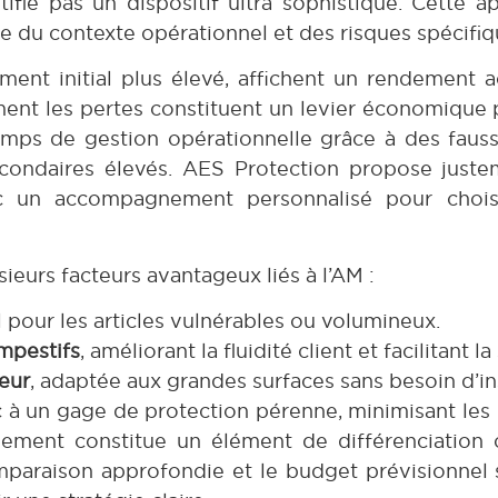
tifie pas un dispositif ultra sophistiqué. Cette 
re du contexte opérationnel et des risques spécifiq
ment initial plus élevé, affichent un rendement a
ement les pertes constituent un levier économique p
mps de gestion opérationnelle grâce à des fausse
condaires élevés. AES Protection propose juste
vec un accompagnement personnalisé pour choisi
sieurs facteurs avantageux liés à l’AM :
el pour les articles vulnérables ou volumineux.
mpestifs
, améliorant la fluidité client et facilitant la
eur
, adaptée aux grandes surfaces sans besoin d’ins
 à un gage de protection pérenne, minimisant les 
nnement constitue un élément de différenciation 
mparaison approfondie et le budget prévisionnel 