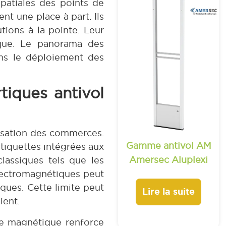
patiales des points de
nt une place à part. Ils
utions à la pointe. Leur
ique. Le panorama des
ans le déploiement des
iques antivol
isation des commerces.
Gamme antivol AM
tiquettes intégrées aux
Amersec Aluplexi
lassiques tels que les
 électromagnétiques peut
iques. Cette limite peut
Lire la suite
ient.
ce magnétique renforce