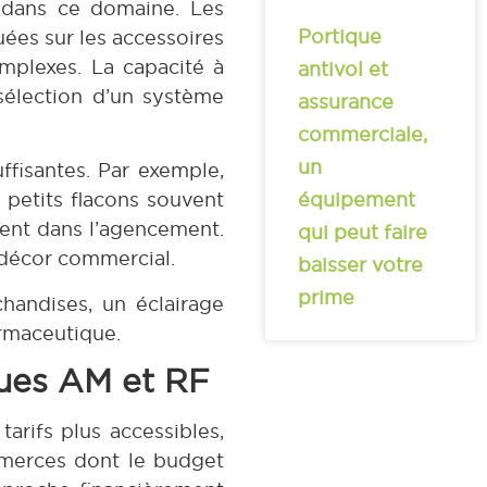
e dans ce domaine. Les
Portique
uées sur les accessoires
complexes. La capacité à
antivol et
 sélection d’un système
assurance
commerciale,
un
ffisantes. Par exemple,
 petits flacons souvent
équipement
ment dans l’agencement.
qui peut faire
e décor commercial.
baisser votre
prime
handises, un éclairage
rmaceutique.
ques AM et RF
arifs plus accessibles,
ommerces dont le budget