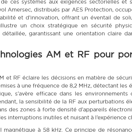
 de ces systèmes aux exigences sectorielles et s
vol Amersec, distribués par AES Protection, occupe
bilité et d’innovation, offrant un éventail de sol
illustre un choix stratégique en sécurité phys
étaillée, garantissant une orientation claire d
hnologies AM et RF pour port
et RF éclaire les décisions en matière de sécur
mises à une fréquence de 8,2 MHz, détectant les é
que, s’avère efficace dans les environnements c
pendant, la sensibilité de la RF aux perturbations
ans des zones à forte densité d’appareils électron
s interruptions inutiles et nuisant à l’expérience cl
nal magnétique à 58 kHz. Ce principe de résonan