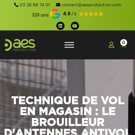
03 26 86 74 01
contact@aesprotection.com
4.9
328 avis
0
TECHNIQUE DE VOL
EN MAGASIN : LE
BROUILLEUR
D'ANTENNES ANTIVOL