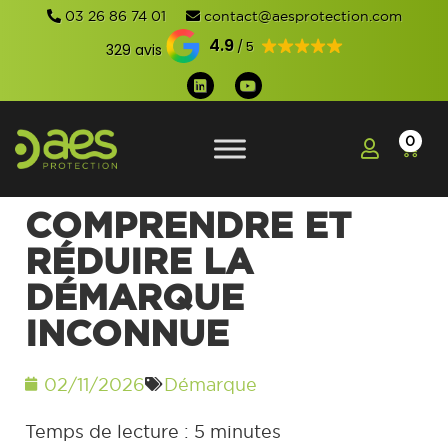
03 26 86 74 01
contact@aesprotection.com
4.9
329 avis
0
COMPRENDRE ET
RÉDUIRE LA
DÉMARQUE
INCONNUE
02/11/2026
Démarque
Temps de lecture :
5
minutes