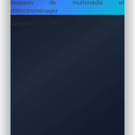
magasin de multimédia et
d’électroménager
Question 1 / 7
0%